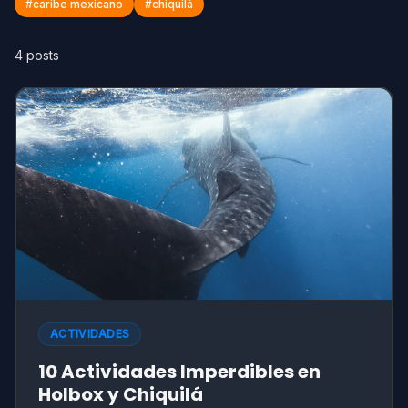
#
caribe mexicano
#
chiquilá
4
posts
ACTIVIDADES
10 Actividades Imperdibles en
Holbox y Chiquilá