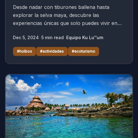
Desde nadar con tiburones ballena hasta
explorar la selva maya, descubre las
experiencias únicas que solo puedes vivir en
este rincón mágico de Quintana Roo.
Dec 5, 2024
•
5
min read
•
Equipo Ku Lu''um
#
holbox
#
actividades
#
ecoturismo