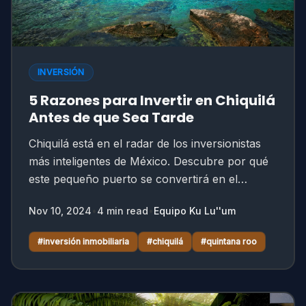
INVERSIÓN
5 Razones para Invertir en Chiquilá
Antes de que Sea Tarde
Chiquilá está en el radar de los inversionistas
más inteligentes de México. Descubre por qué
este pequeño puerto se convertirá en el
próximo gran destino del Caribe.
Nov 10, 2024
•
4
min read
•
Equipo Ku Lu''um
#
inversión inmobiliaria
#
chiquilá
#
quintana roo