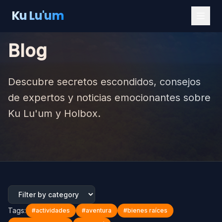
Blog
Ku Lu'um
Blog
Descubre secretos escondidos, consejos
de expertos y noticias emocionantes sobre
Ku Lu'um y Holbox.
Tags:
#
actividades
#
aventura
#
bienes raíces