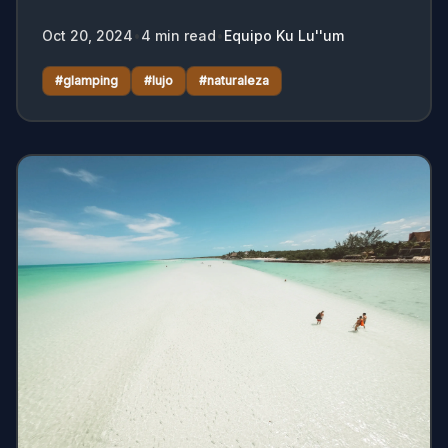
nivel.
Oct 20, 2024
•
4
min read
•
Equipo Ku Lu''um
#
glamping
#
lujo
#
naturaleza