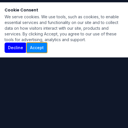
Cookie Consent
We serve cookies. We use tools, such as cookies, to enable
essential services and functionality on our site and to collect
data on how visitors interact with our site, products and
services. By clicking Accept, you agree to our use of these
tools for advertising, analytics and support.
Decline
Accept
Ku Lu'um
Para más información contáctanos:
Inicio
About
Blog
Contáctanos
© 2024 Ku Lu'um. Todos los derechos reservados.